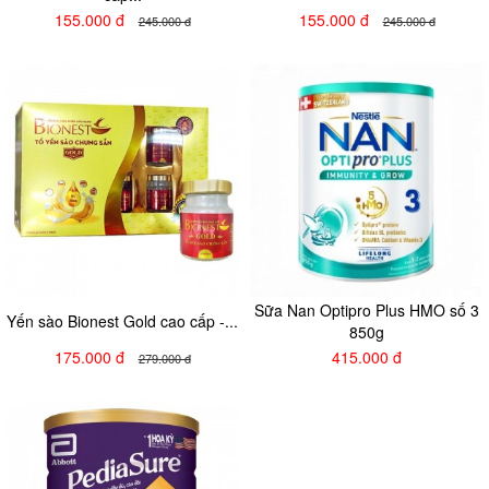
155.000 đ
155.000 đ
245.000 đ
245.000 đ
Sữa Nan Optipro Plus HMO số 3
Yến sào Bionest Gold cao cấp -...
850g
175.000 đ
415.000 đ
279.000 đ